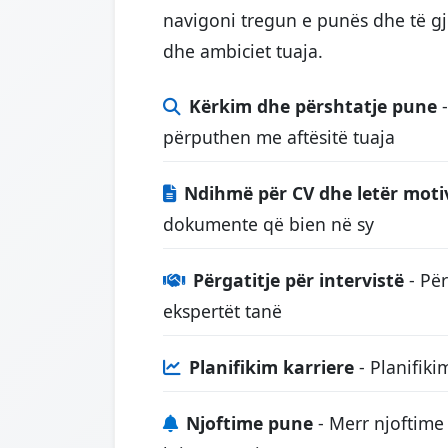
navigoni tregun e punës dhe të gj
dhe ambiciet tuaja.
Kërkim dhe përshtatje pune
-
përputhen me aftësitë tuaja
Ndihmë për CV dhe letër moti
dokumente që bien në sy
Përgatitje për intervistë
- Për
ekspertët tanë
Planifikim karriere
- Planifiki
Njoftime pune
- Merr njoftim