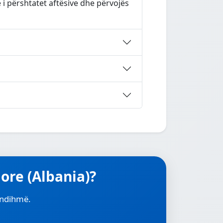
 përshtatet aftësive dhe përvojës
ore (Albania)?
r ndihmë.