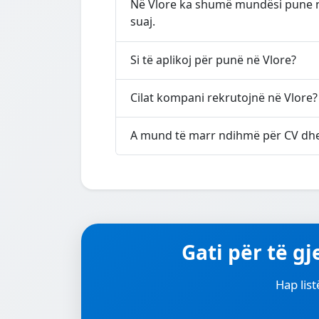
Në Vlore ka shumë mundësi pune në
suaj.
Si të aplikoj për punë në Vlore?
Cilat kompani rekrutojnë në Vlore?
A mund të marr ndihmë për CV dhe 
Gati për të g
Hap list