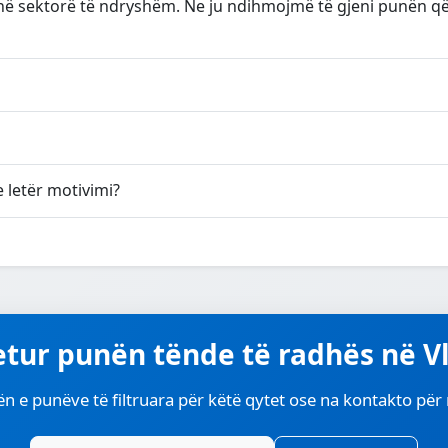
 sektorë të ndryshëm. Ne ju ndihmojmë të gjeni punën që i
letër motivimi?
jetur punën tënde të radhës në Vl
ën e punëve të filtruara për këtë qytet ose na kontakto pë