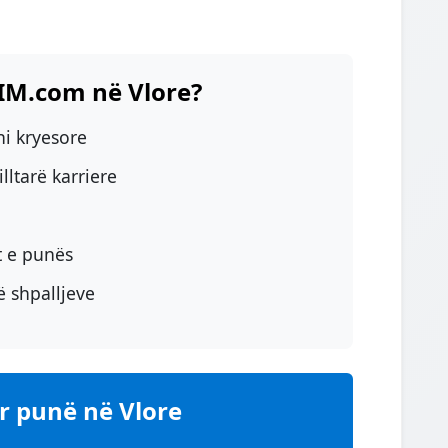
SIM.com në Vlore?
i kryesore
ltarë karriere
t e punës
ë shpalljeve
ër punë në Vlore