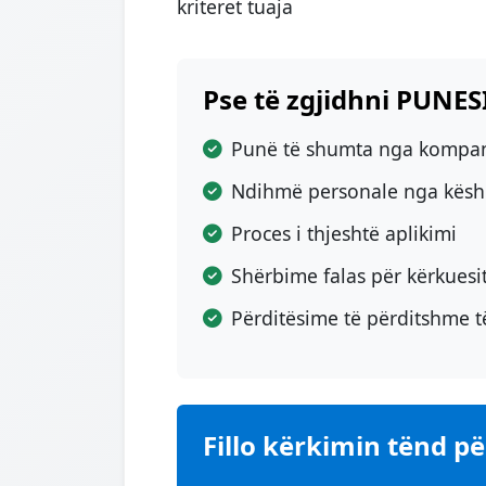
kriteret tuaja
Pse të zgjidhni PUNE
Punë të shumta nga kompan
Ndihmë personale nga këshil
Proces i thjeshtë aplikimi
Shërbime falas për kërkuesi
Përditësime të përditshme t
Fillo kërkimin tënd p