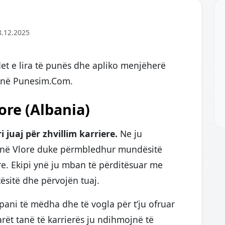
8.12.2025
et e lira të punës dhe apliko menjëherë
f në Punesim.Com.
re (Albania)
juaj për zhvillim karriere.
Ne ju
 në Vlore duke përmbledhur mundësitë
e. Ekipi ynë ju mban të përditësuar me
ësitë dhe përvojën tuaj.
ni të mëdha dhe të vogla për t’ju ofruar
rët tanë të karrierës ju ndihmojnë të