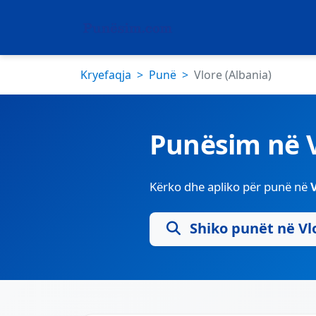
Kryefaqja
Punë
Vlore (Albania)
Punësim në 
Kërko dhe apliko për punë në
Shiko punët në Vl