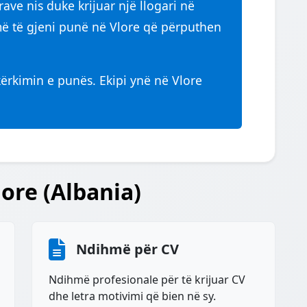
ave nis duke krijuar një llogari në
 të gjeni punë në Vlore që përputhen
kërkimin e punës. Ekipi ynë në Vlore
ore (Albania)
Ndihmë për CV
Ndihmë profesionale për të krijuar CV
dhe letra motivimi që bien në sy.