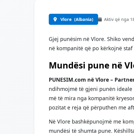
Vlore
(Albania)
Aktiv që nga 1
Gjej punësim në Vlore. Shiko vend
në kompanitë që po kërkojnë sta
Mundësi pune në Vlo
PUNESIM.com në Vlore – Partneri 
ndihmojmë të gjeni punën ideale
më të mira nga kompanitë kryesor
pozitat e reja që përputhen me aft
Në Vlore bashkëpunojmë me kompa
mundësi të shumta pune. Këshillta