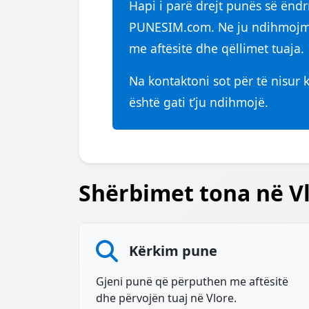
Hapi i parë drejt punës së ëndrr
PUNESIM.com. Ne ju ndihmojmë
me aftësitë dhe qëllimet tuaja.
Na kontaktoni sot për të nisur 
është gati t’ju ndihmojë.
Shërbimet tona në Vl
Kërkim pune
Gjeni punë që përputhen me aftësitë
dhe përvojën tuaj në Vlore.