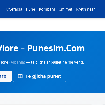
Kryefaqja
Punë
Kompani
Çmimet
Rreth nesh
Vlore – Punesim.Com
Vlore
(Albania)
— të gjitha shpalljet në një vend.
ore
Të gjitha punët