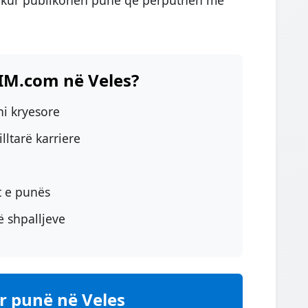
SIM.com në Veles?
i kryesore
ltarë karriere
t e punës
ë shpalljeve
ër punë në Veles