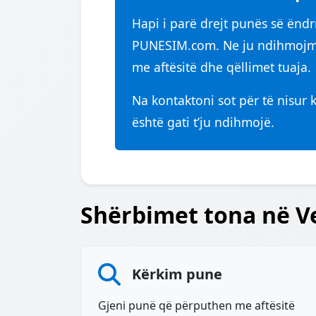
Hapi i parë drejt punës së ëndrr
PUNESIM.com. Ne ju ndihmojmë
me aftësitë dhe qëllimet tuaja.
Na kontaktoni sot për të nisur 
është gati t’ju ndihmojë.
Shërbimet tona në V
Kërkim pune
Gjeni punë që përputhen me aftësitë