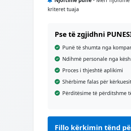
kriteret tuaja
Pse të zgjidhni PUNE
Punë të shumta nga kompan
Ndihmë personale nga këshil
Proces i thjeshtë aplikimi
Shërbime falas për kërkuesi
Përditësime të përditshme t
Fillo kërkimin tënd p