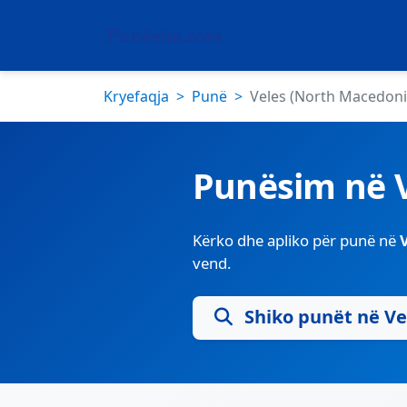
Kryefaqja
Punë
Veles (North Macedoni
Punësim në 
Kërko dhe apliko për punë në
vend.
Shiko punët në Ve