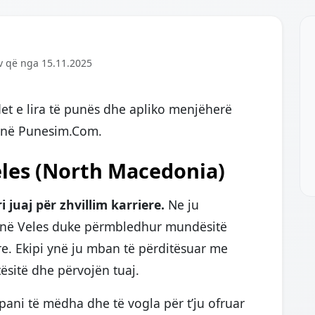
v që nga 15.11.2025
et e lira të punës dhe apliko menjëherë
f në Punesim.Com.
les (North Macedonia)
juaj për zhvillim karriere.
Ne ju
 në Veles duke përmbledhur mundësitë
e. Ekipi ynë ju mban të përditësuar me
ësitë dhe përvojën tuaj.
ni të mëdha dhe të vogla për t’ju ofruar