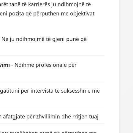
rët tanë të karrierës ju ndihmojnë të
eni pozita që përputhen me objektivat
 Ne ju ndihmojmë të gjeni punë që
vimi
- Ndihmë profesionale për
gatituni për intervista të suksesshme me
m afatgjatë për zhvillimin dhe rritjen tuaj
e kur publikohen punë që përputhen me