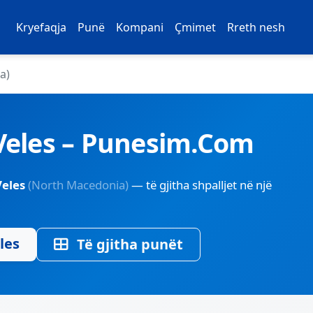
Kryefaqja
Punë
Kompani
Çmimet
Rreth nesh
a)
Veles – Punesim.Com
Veles
(North Macedonia)
— të gjitha shpalljet në një
les
Të gjitha punët