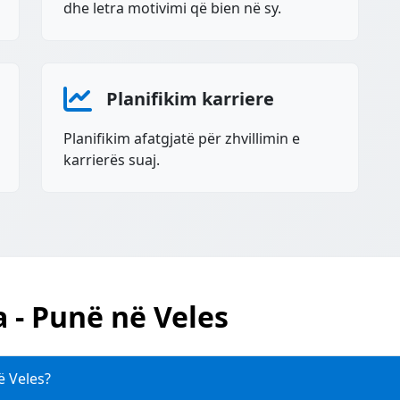
dhe letra motivimi që bien në sy.
Planifikim karriere
Planifikim afatgjatë për zhvillimin e
karrierës suaj.
a - Punë në Veles
ë Veles?