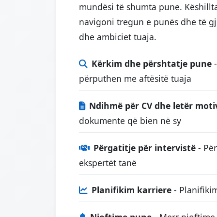
mundësi të shumta pune. Këshillta
navigoni tregun e punës dhe të gj
dhe ambiciet tuaja.
Kërkim dhe përshtatje pune
-
përputhen me aftësitë tuaja
Ndihmë për CV dhe letër moti
dokumente që bien në sy
Përgatitje për intervistë
- Për
ekspertët tanë
Planifikim karriere
- Planifiki
Njoftime pune
- Merr njoftim