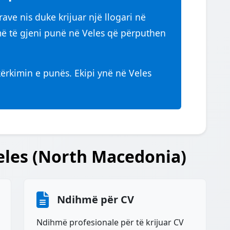
ave nis duke krijuar një llogari në
 të gjeni punë në Veles që përputhen
kërkimin e punës. Ekipi ynë në Veles
eles (North Macedonia)
Ndihmë për CV
Ndihmë profesionale për të krijuar CV