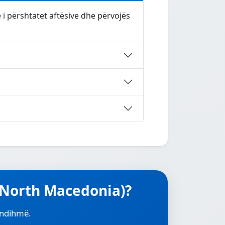
 përshtatet aftësive dhe përvojës
 (North Macedonia)?
r ndihmë.