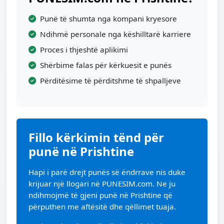
Punë të shumta nga kompani kryesore
Ndihmë personale nga këshilltarë karriere
Proces i thjeshtë aplikimi
Shërbime falas për kërkuesit e punës
Përditësime të përditshme të shpalljeve
Fillo kërkimin tënd për
punë në Prishtine
Hapi i parë drejt punës së ëndrrave nis duke
krijuar një llogari në PUNESIM.com. Ne ju
ndihmojmë të gjeni punë në Prishtine që
përputhen me aftësitë dhe qëllimet tuaja.