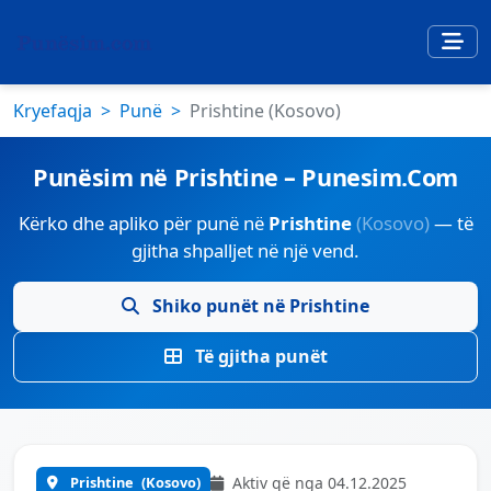
Kryefaqja
Punë
Prishtine (Kosovo)
Punësim në Prishtine – Punesim.Com
Kërko dhe apliko për punë në
Prishtine
(Kosovo)
— të
gjitha shpalljet në një vend.
Shiko punët në Prishtine
Të gjitha punët
Prishtine
(Kosovo)
Aktiv që nga 04.12.2025