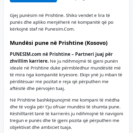
Gjej punësim në Prishtine. Shiko vendet e lira të
punës dhe apliko menjëherë në kompanitë që po
kërkojnë staf në Punesim.Com.
Mundësi pune në Prishtine (Kosovo)
PUNESIM.com në Prishtine – Partneri juaj për
zhvillim karriere.
Ne ju ndihmojmë të gjeni punën
ideale në Prishtine duke përmbledhur mundësitë më
të mira nga kompanitë kryesore. Ekipi ynë ju mban të
përditësuar me pozitat e reja që përputhen me
aftësitë dhe përvojën tuaj.
Në Prishtine bashkëpunojmë me kompani të mëdha
dhe të vogla për t’ju ofruar mundësi të shumta pune.
Këshilltarët tanë të karrierës ju ndihmojnë të navigoni
tregun e punës dhe të gjeni pozita që përputhen me
objektivat dhe ambiciet tuaja.