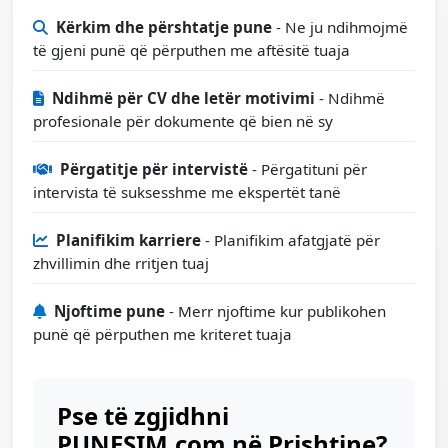
Kërkim dhe përshtatje pune
- Ne ju ndihmojmë
të gjeni punë që përputhen me aftësitë tuaja
Ndihmë për CV dhe letër motivimi
- Ndihmë
profesionale për dokumente që bien në sy
Përgatitje për intervistë
- Përgatituni për
intervista të suksesshme me ekspertët tanë
Planifikim karriere
- Planifikim afatgjatë për
zhvillimin dhe rritjen tuaj
Njoftime pune
- Merr njoftime kur publikohen
punë që përputhen me kriteret tuaja
Pse të zgjidhni
PUNESIM.com në Prishtine?