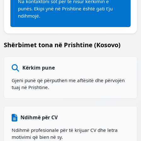
Na kontaktoni sot për të nisur kërkimin e
punës. Ekipi ynë në Prishtine është gati t’ju
ndihmojë.
Shërbimet tona në Prishtine (Kosovo)
Kërkim pune
Gjeni punë që përputhen me aftësitë dhe përvojën
tuaj në Prishtine.
Ndihmë për CV
Ndihmë profesionale për të krijuar CV dhe letra
motivimi që bien në sy.