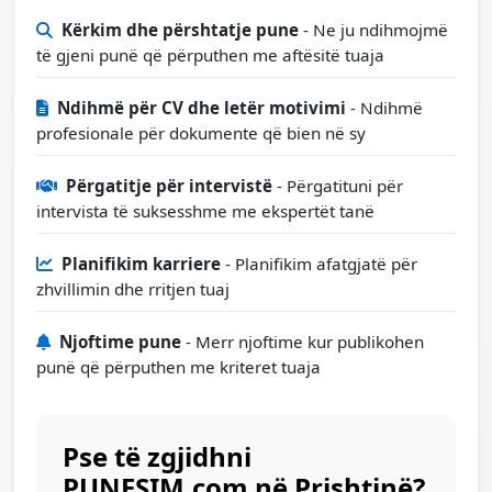
Kërkim dhe përshtatje pune
- Ne ju ndihmojmë
të gjeni punë që përputhen me aftësitë tuaja
Ndihmë për CV dhe letër motivimi
- Ndihmë
profesionale për dokumente që bien në sy
Përgatitje për intervistë
- Përgatituni për
intervista të suksesshme me ekspertët tanë
Planifikim karriere
- Planifikim afatgjatë për
zhvillimin dhe rritjen tuaj
Njoftime pune
- Merr njoftime kur publikohen
punë që përputhen me kriteret tuaja
Pse të zgjidhni
PUNESIM.com në Prishtinë?