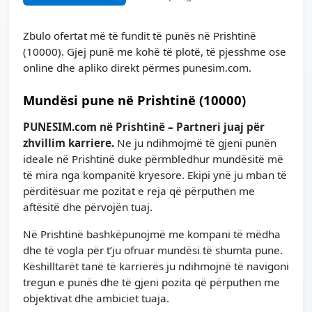
Zbulo ofertat më të fundit të punës në Prishtinë
(10000). Gjej punë me kohë të plotë, të pjesshme ose
online dhe apliko direkt përmes punesim.com.
Mundësi pune në Prishtinë (10000)
PUNESIM.com në Prishtinë – Partneri juaj për
zhvillim karriere.
Ne ju ndihmojmë të gjeni punën
ideale në Prishtinë duke përmbledhur mundësitë më
të mira nga kompanitë kryesore. Ekipi ynë ju mban të
përditësuar me pozitat e reja që përputhen me
aftësitë dhe përvojën tuaj.
Në Prishtinë bashkëpunojmë me kompani të mëdha
dhe të vogla për t’ju ofruar mundësi të shumta pune.
Këshilltarët tanë të karrierës ju ndihmojnë të navigoni
tregun e punës dhe të gjeni pozita që përputhen me
objektivat dhe ambiciet tuaja.