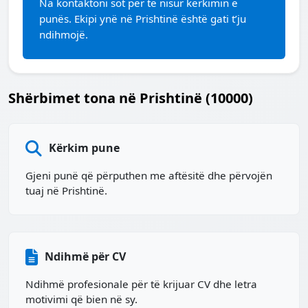
Na kontaktoni sot për të nisur kërkimin e
punës. Ekipi ynë në Prishtinë është gati t’ju
ndihmojë.
Shërbimet tona në Prishtinë (10000)
Kërkim pune
Gjeni punë që përputhen me aftësitë dhe përvojën
tuaj në Prishtinë.
Ndihmë për CV
Ndihmë profesionale për të krijuar CV dhe letra
motivimi që bien në sy.