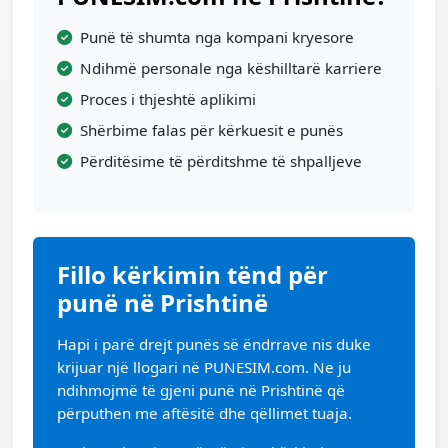
Punë të shumta nga kompani kryesore
Ndihmë personale nga këshilltarë karriere
Proces i thjeshtë aplikimi
Shërbime falas për kërkuesit e punës
Përditësime të përditshme të shpalljeve
Fillo kërkimin tënd për
punë në Prishtinë
Hapi i parë drejt punës së ëndrrave nis duke
krijuar një llogari në PUNESIM.com. Ne ju
ndihmojmë të gjeni punë në Prishtinë që
përputhen me aftësitë dhe qëllimet tuaja.