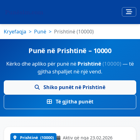
Kryefaqja
Punë
Prishtinë (10000)
Punë në Prishtinë – 10000
Kërko dhe apliko për punë në
Prishtinë
(10000)
— të
gjitha shpalljet në një vend.
Shiko punët në Prishtinë
Të gjitha punët
Prishtinë
(10000)
Aktiv që nga 23.02.2026