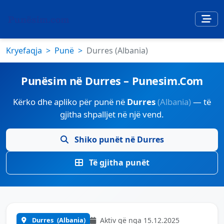
Kryefaqja
Punë
Durres (Albania)
Punësim në Durres – Punesim.Com
Kërko dhe apliko për punë në
Durres
(Albania)
— të
gjitha shpalljet në një vend.
Shiko punët në Durres
Të gjitha punët
Durres
(Albania)
Aktiv që nga 15.12.2025