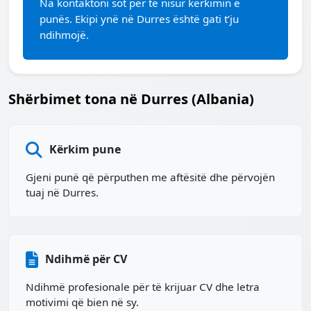
Na kontaktoni sot për të nisur kërkimin e
punës. Ekipi ynë në Durres është gati t’ju
ndihmojë.
Shërbimet tona në Durres (Albania)
Kërkim pune
Gjeni punë që përputhen me aftësitë dhe përvojën
tuaj në Durres.
Ndihmë për CV
Ndihmë profesionale për të krijuar CV dhe letra
motivimi që bien në sy.