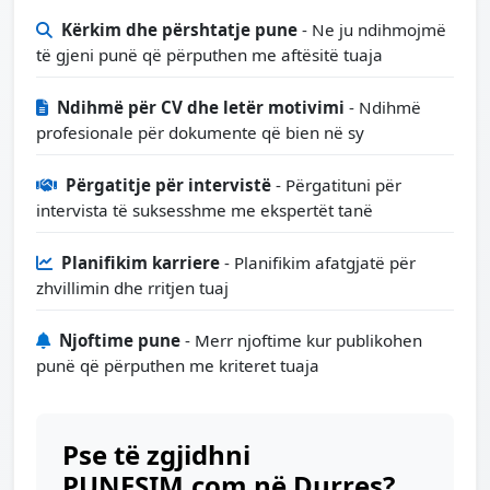
Kërkim dhe përshtatje pune
- Ne ju ndihmojmë
të gjeni punë që përputhen me aftësitë tuaja
Ndihmë për CV dhe letër motivimi
- Ndihmë
profesionale për dokumente që bien në sy
Përgatitje për intervistë
- Përgatituni për
intervista të suksesshme me ekspertët tanë
Planifikim karriere
- Planifikim afatgjatë për
zhvillimin dhe rritjen tuaj
Njoftime pune
- Merr njoftime kur publikohen
punë që përputhen me kriteret tuaja
Pse të zgjidhni
PUNESIM.com në Durres?