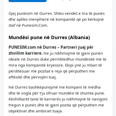
Gjej punësim në Durres. Shiko vendet e lira të punës
dhe apliko menjëherë në kompanitë që po kërkojnë
staf në Punesim.Com.
Mundësi pune në Durres (Albania)
PUNESIM.com në Durres – Partneri juaj për
zhvillim karriere.
Ne ju ndihmojmë të gjeni punën
ideale në Durres duke përmbledhur mundësitë më të
mira nga kompanitë kryesore. Ekipi ynë ju mban të
përditësuar me pozitat e reja që përputhen me
aftësitë dhe përvojën tuaj.
Në Durres bashkëpunojmë me kompani të mëdha
dhe të vogla për t’ju ofruar mundësi të shumta pune.
Këshilltarët tanë të karrierës ju ndihmojnë të navigoni
tregun e punës dhe të gjeni pozita që përputhen me
objektivat dhe ambiciet tuaja.