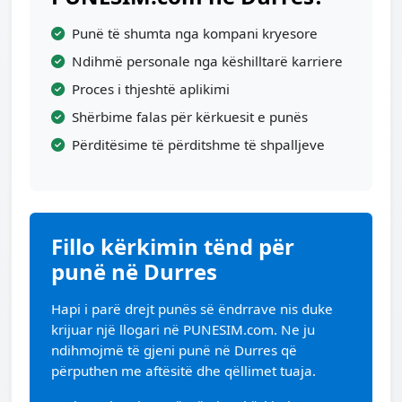
Punë të shumta nga kompani kryesore
Ndihmë personale nga këshilltarë karriere
Proces i thjeshtë aplikimi
Shërbime falas për kërkuesit e punës
Përditësime të përditshme të shpalljeve
Fillo kërkimin tënd për
punë në Durres
Hapi i parë drejt punës së ëndrrave nis duke
krijuar një llogari në PUNESIM.com. Ne ju
ndihmojmë të gjeni punë në Durres që
përputhen me aftësitë dhe qëllimet tuaja.