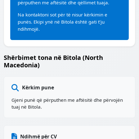
përputhen me aftësitë dhe qëllimet tuaja.
Na kontaktoni sot për të nisur kërkimin e
punës. Ekipi ynë në Bitola është gati t’ju
ndihmojë.
Shërbimet tona në Bitola (North
Macedonia)
Kërkim pune
Gjeni punë që përputhen me aftësitë dhe përvojën
tuaj në Bitola.
Ndihmë për CV