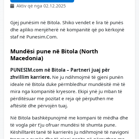
Aktiv që nga 02.12.2025
Gjej punësim në Bitola. Shiko vendet e lira të punës
dhe apliko menjëherë në kompanitë që po kërkojnë
staf në Punesim.Com.
Mundësi pune në Bitola (North
Macedonia)
PUNESIM.com në Bitola – Partneri juaj për
zhvillim karriere.
Ne ju ndihmojmë të gjeni punën
ideale në Bitola duke përmbledhur mundësitë më të
mira nga kompanitë kryesore. Ekipi ynë ju mban të
përditësuar me pozitat e reja që përputhen me
aftësitë dhe përvojën tuaj.
Në Bitola bashkëpunojmë me kompani të mëdha dhe
të vogla për t’ju ofruar mundësi të shumta pune.
Këshilltarët tanë të karrierës ju ndihmojnë të navigoni
tregun e punës dhe të gjeni pozita që përputhen me