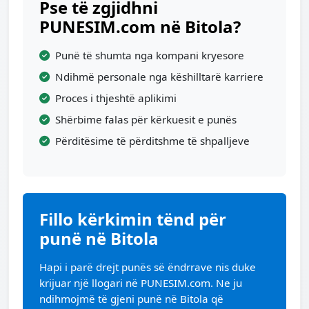
Pse të zgjidhni
PUNESIM.com në Bitola?
Punë të shumta nga kompani kryesore
Ndihmë personale nga këshilltarë karriere
Proces i thjeshtë aplikimi
Shërbime falas për kërkuesit e punës
Përditësime të përditshme të shpalljeve
Fillo kërkimin tënd për
punë në Bitola
Hapi i parë drejt punës së ëndrrave nis duke
krijuar një llogari në PUNESIM.com. Ne ju
ndihmojmë të gjeni punë në Bitola që